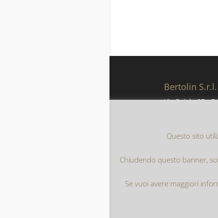
Bertolin S.r.l.
Via Puisle 37 - Z.
38051 Borgo Va
(Trento)
ITALIA
Questo sito utili
Chiudendo questo banner, scor
Home
Privac
Se vuoi avere maggiori infor
Realizzato da
In
Bertolin Imballag