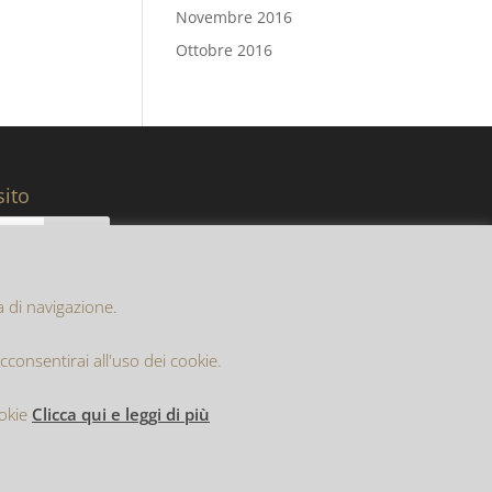
Novembre 2016
Ottobre 2016
sito
za di navigazione.
onsentirai all'uso dei cookie.
ookie
Clicca qui e leggi di più
ritta al Registro delle Imprese di Trento