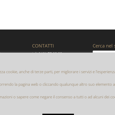
CONTATTI
Cerca nel 
I.
tel. 0461 75 23 33
lsugana
fax 0461 75 73 80
email: info@bertolinsrl.it
zza cookie, anche di terze parti, per migliorare i servizi e l'esperien
rendo la pagina web o cliccando qualunque altro suo elemento acc
y Policy
Cookie Policy
mazioni o sapere come negare il consenso a tutti o ad alcuni dei c
ternodo S.r.l.
| Copyright 2016-2019 ©
Bertolin Imballaggi S.r.l.
gi S.r.l. | P.iva 00130720220 | Capitale Sociale i.v. € 62.920 | Isc