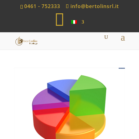
0461 - 752333
info@bertolinsrl.it
S
h
o
p