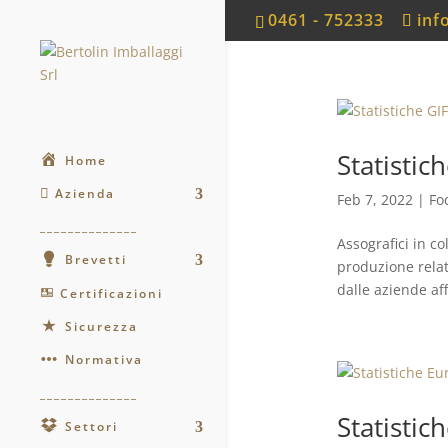
0461 - 752333
inf
Statisti
Home
Azienda
Feb 7, 2022
|
Fo
______________
Assografici in co
Brevetti
produzione relat
dalle aziende affi
Certificazioni
Sicurezza
Normativa
______________
Statisti
Settori