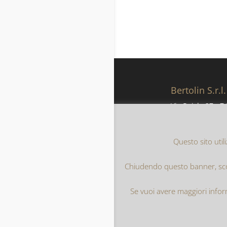
Bertolin S.r.l.
Via Puisle 37 - Z.
38051 Borgo Va
(Trento)
ITALIA
Questo sito utili
Chiudendo questo banner, scor
Home
Privac
Se vuoi avere maggiori infor
Realizzato da
In
Bertolin Imballag