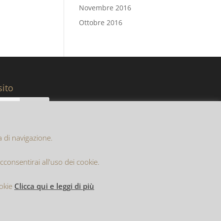
Novembre 2016
Ottobre 2016
sito
za di navigazione.
onsentirai all'uso dei cookie.
ookie
Clicca qui e leggi di più
ritta al Registro delle Imprese di Trento