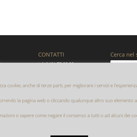
CONTATTI
Cerca nel 
I.
tel. 0461 75 23 33
lsugana
fax 0461 75 73 80
email: info@bertolinsrl.it
zza cookie, anche di terze parti, per migliorare i servizi e l'esperien
rendo la pagina web o cliccando qualunque altro suo elemento acc
y Policy
Cookie Policy
mazioni o sapere come negare il consenso a tutti o ad alcuni dei c
ternodo S.r.l.
| Copyright 2016-2019 ©
Bertolin Imballaggi S.r.l.
gi S.r.l. | P.iva 00130720220 | Capitale Sociale i.v. € 62.920 | Isc