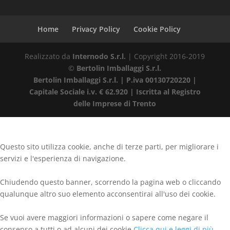
Home
Privacy Policy
Cookie Policy
Realizzato da
Internodo S.r.l.
| Copyright 2016-2019
©
Bertolin Imballaggi S.r.l.
Bertolin Imballaggi S.r.l. | P.iva 00130720220 |
Capitale Sociale i.v. € 62.920 | Iscritta al Registro
delle Imprese di Trento
Questo sito utilizza cookie, anche di terze parti, per migliorare i
servizi e l'esperienza di navigazione.
Chiudendo questo banner, scorrendo la pagina web o cliccando
qualunque altro suo elemento acconsentirai all'uso dei cookie.
Se vuoi avere maggiori informazioni o sapere come negare il
consenso a tutti o ad alcuni dei cookie
Clicca qui e leggi di più