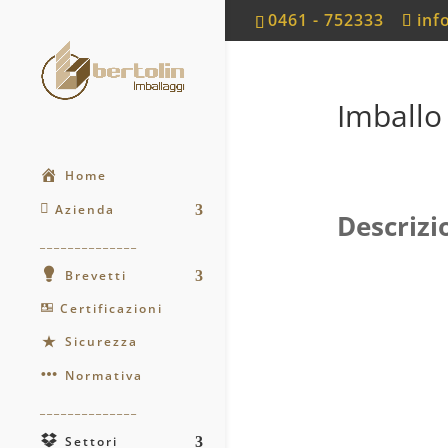
0461 - 752333
inf
Imballo
Home
Azienda
Descrizi
______________
Brevetti
Certificazioni
Sicurezza
Normativa
______________
Settori