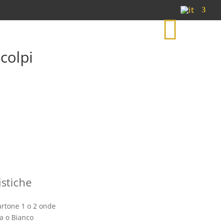
S
h
o
p
colpi
istiche
artone 1 o 2 onde
a o Bianco