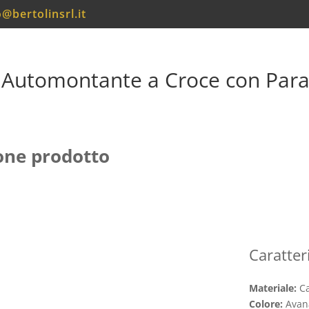
o@bertolinsrl.it
 Automontante a Croce con Para
one prodotto
Caratter
Materiale:
C
Colore:
Avan