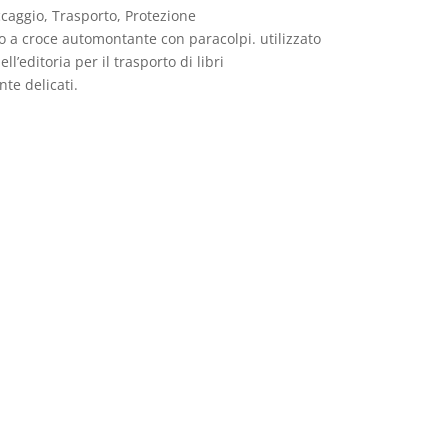
ccaggio, Trasporto, Protezione
o a croce automontante con paracolpi. utilizzato
ll’editoria per il trasporto di libri
te delicati.