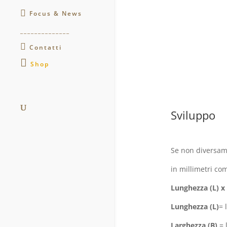
Focus & News
______________
Contatti
Shop
.
Sviluppo
Se non diversame
in millimetri co
Lunghezza (L) x 
Lunghezza (L)
= 
Larghezza (B)
= 