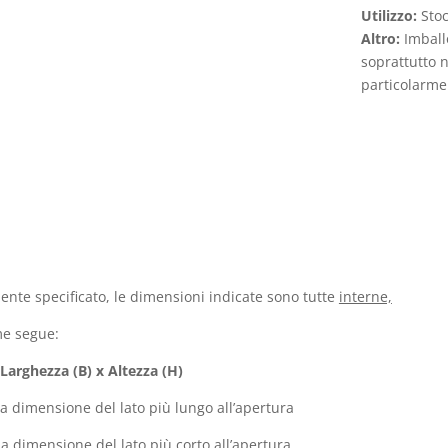
Utilizzo:
Sto
Altro:
Imball
soprattutto ne
particolarmen
nte specificato, le dimensioni indicate sono tutte
interne,
me segue:
Larghezza (B) x Altezza (H)
la dimensione del lato più lungo all’apertura
la dimensione del lato più corto all’apertura