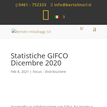
0461 - 752333
info@bertolinsrl.it
S
h
o
p
Statistiche GIFCO
Dicembre 2020
Feb 8, 2021
|
Focus - distribuzione
Assografici in collaborazione con Gifco, ha inviato a