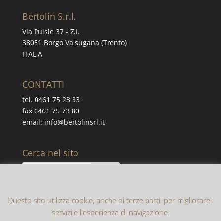
Bertolin S.r.l.
Via Puisle 37 - Z.I.
38051 Borgo Valsugana (Trento)
ITALIA
CONTATTI
tel. 0461 75 23 33
fax 0461 75 73 80
email: info@bertolinsrl.it
Cerca nel sito
Questo sito utilizza cookie, anche di terze parti, per migliorare i
servizi e l'esperienza di navigazione.