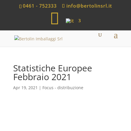
0461 - 752333
info@bertolinsrl.it
S
h
o
p
Statistiche Europee
Febbraio 2021
Apr 19, 2021
|
Focus - distribuzione