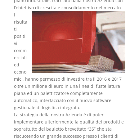
piano industriale, tracciato dalla nostra Azienda con
l‘obiettivo di crescita e consolidamento nel mercato.
I
risulta
ti
positi
vi,
comm
erciali
ed
econo
mici, hanno permesso di investire tra il 2016 e 2017
oltre un milione di euro in una linea di fustellatura
piana ed un palettizzatore completamente
automatico, interfacciato con il nuovo software
gestionale di logistica integrata.
La strategia della nostra Azienda è di poter
implementare ulteriormente la qualità dei prodotti e
soprattutto del bauletto brevettato “3S” che sta
riscuotendo un grande successo presso i clienti di