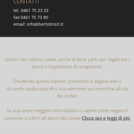
CONTATTI
tel. 0461 75 23 33
fax 0461 75 73 80
email: info@bertolinsrl.it
Cerca nel sito
Questo sito utilizza cookie, anche di terze parti, per migliorare i
servizi e l'esperienza di navigazione.
Chiudendo questo banner, scorrendo la pagina web o
cliccando qualunque altro suo elemento acconsentirai all'uso
dei cookie.
Home
Privacy Policy
Cookie Policy
Se vuoi avere maggiori informazioni o sapere come negare il
consenso a tutti o ad alcuni dei cookie
Clicca qui e leggi di più
Realizzato da
Internodo S.r.l.
| Copyright 2016-2019
©
Bertolin Imballaggi S.r.l.