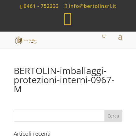
0461 - 752333
info@bertolinsrl.it
S
h
o
p
BERTOLIN-imballaggi-
protezioni-interni-0967-
M
Articoli recenti