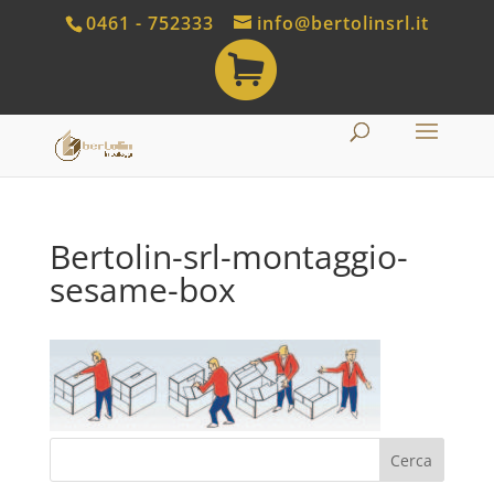
0461 - 752333
info@bertolinsrl.it
S
h
o
p
Bertolin-srl-montaggio-
sesame-box