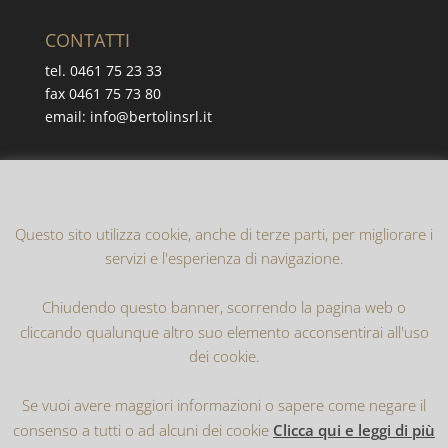
CONTATTI
tel. 0461 75 23 33
fax 0461 75 73 80
email: info@bertolinsrl.it
Cerca nel sito
Questo sito utilizza cookie, anche di terze parti, per migliorare i
servizi e l'esperienza di navigazione.
Chiudendo questo banner, scorrendo la pagina web o
cliccando qualunque altro suo elemento acconsentirai all'uso
dei cookie.
Home
Privacy Policy
Cookie Policy
Se vuoi avere maggiori informazioni o sapere come negare il
consenso a tutti o ad alcuni dei cookie
Clicca qui e leggi di più
Realizzato da
Internodo S.r.l.
| Copyright 2016-2019