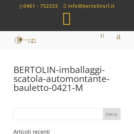
0461 - 752333
info@bertolinsrl.it
S
h
o
p
BERTOLIN-imballaggi-
scatola-automontante-
bauletto-0421-M
Articoli recenti