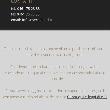
CONTATTI
tel. 0461 75 23 33
fax 0461 75 73 80
email: info@bertolinsrl.it
Cerca nel sito
Questo sito utilizza cookie, anche di terze parti, per migliorare i
servizi e l'esperienza di navigazione.
Chiudendo questo banner, scorrendo la pagina web o
cliccando qualunque altro suo elemento acconsentirai all'uso
dei cookie.
Home
Privacy Policy
Cookie Policy
Se vuoi avere maggiori informazioni o sapere come negare il
consenso a tutti o ad alcuni dei cookie
Clicca qui e leggi di più
Realizzato da
Internodo S.r.l.
| Copyright 2016-2019
©
Bertolin Imballaggi S.r.l.