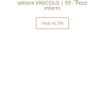
settore VINICOLO | 09 - Pezzi
interni
Vedi ALTRI
Vuoi sapere quanto costa
acquistare una certa
quantità?
Richiedi informazioni