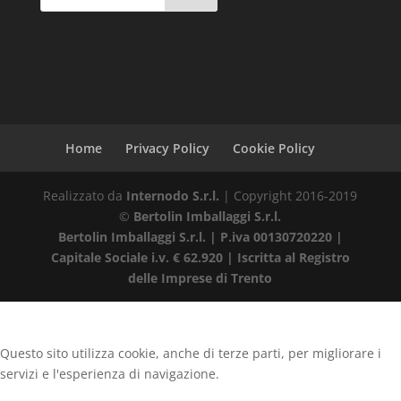
Home
Privacy Policy
Cookie Policy
Realizzato da
Internodo S.r.l.
| Copyright 2016-2019
©
Bertolin Imballaggi S.r.l.
Bertolin Imballaggi S.r.l. | P.iva 00130720220 |
Capitale Sociale i.v. € 62.920 | Iscritta al Registro
delle Imprese di Trento
Questo sito utilizza cookie, anche di terze parti, per migliorare i
servizi e l'esperienza di navigazione.