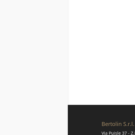
Bertolin S.r.l.
Via Puisle 37 - Z.