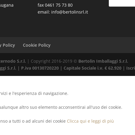
lsugana
fax 0461 75 73 80
email: info@bertolinsrl.it
y Policy
Cookie Policy
ternodo S.r.l.
| Copyright 2016-2019 ©
Bertolin Imballaggi S.r.l.
gi S.r.l. | P.iva 00130720220 | Capitale Sociale i.v. € 62.920 | Isc
rvizi e l'esperienza di navigazione.
lunque altro suo elemento acconsentirai all'uso dei cookie.
so a tutti o ad alcuni dei cookie
Clicca qui e leggi di più