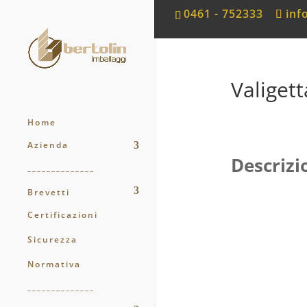
0461 - 752333
inf
Valiget
Home
Azienda
Descrizi
______________
Brevetti
Certificazioni
Sicurezza
Normativa
______________