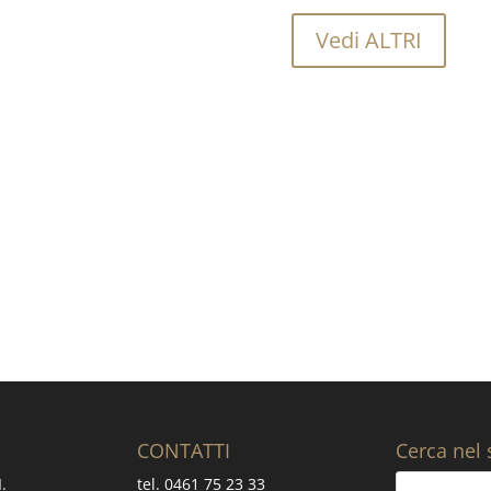
Vedi ALTRI
Vuoi sapere quanto costa ac
CONTATTI
Cerca nel 
I.
tel. 0461 75 23 33