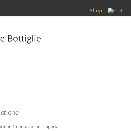
Shop
e Bottiglie
istiche
artone 1 onda, anche scoperta