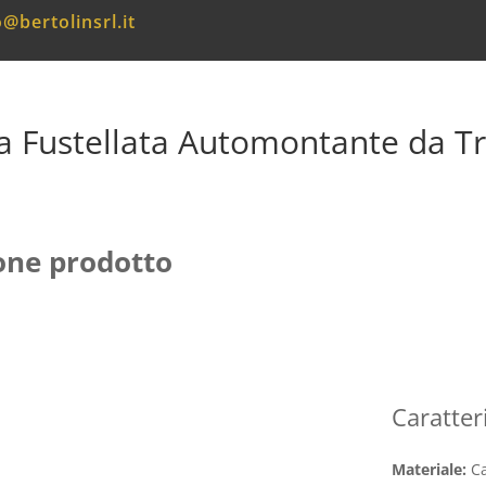
o@bertolinsrl.it
ta Fustellata Automontante da Tr
one prodotto
Caratter
Materiale:
C