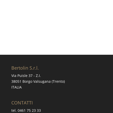
acquistare una certa
quantità?
Richiedi informazioni
Bertolin S.r.l.
Via Puisle 37 - Z.I.
38051 Borgo Valsugana (Trento)
ITALIA
CONTATTI
tel. 0461 75 23 33