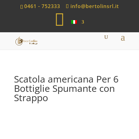
0461 - 752333
info@bertolinsrl.it
S
h
o
p
Scatola americana Per 6
Bottiglie Spumante con
Strappo