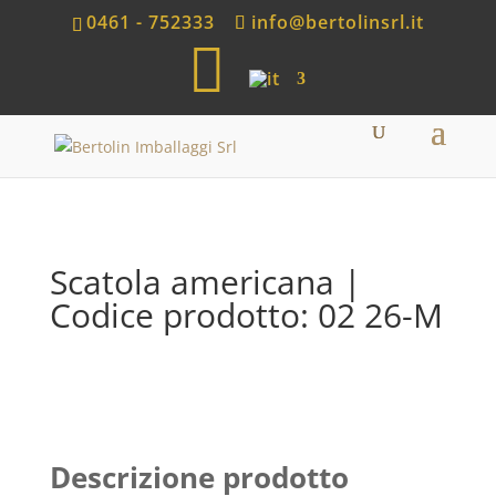
0461 - 752333
info@bertolinsrl.it
S
h
o
p
Scatola americana |
Codice prodotto: 02 26-M
Descrizione prodotto