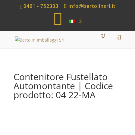
0461 - 752333
info@bertolinsrl.it
S
h
o
p
Contenitore Fustellato
Automontante | Codice
prodotto: 04 22-MA