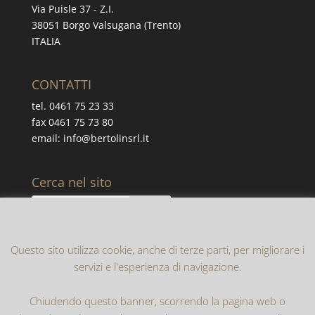
Via Puisle 37 - Z.I.
38051 Borgo Valsugana (Trento)
ITALIA
CONTATTI
tel. 0461 75 23 33
fax 0461 75 73 80
email: info@bertolinsrl.it
Cerca nel sito
Questo sito utilizza cookie, anche di terze parti, per migliorare i
servizi e l'esperienza di navigazione.
Chiudendo questo banner, scorrendo la pagina web o