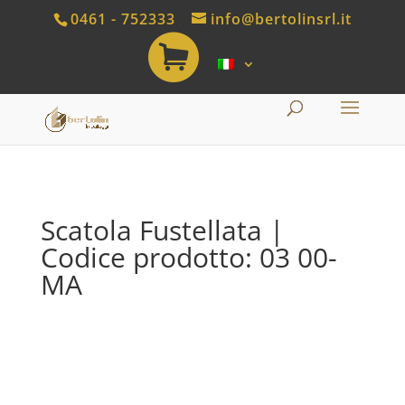
0461 - 752333
info@bertolinsrl.it
S
h
o
p
Scatola Fustellata |
Codice prodotto: 03 00-
MA