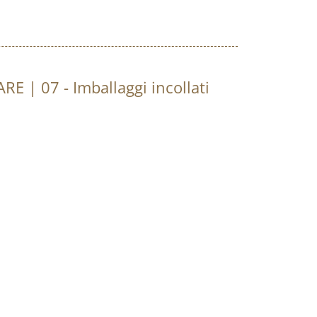
RE | 07 - Imballaggi incollati
quistare una certa quantità?
Richiedi informazioni