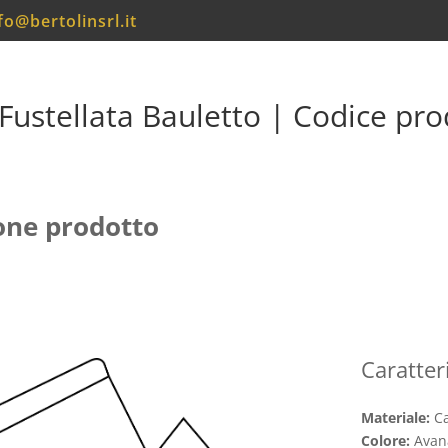
fo@bertolinsrl.it
 Fustellata Bauletto | Codice pr
one prodotto
Caratter
Materiale:
C
Colore:
Avan