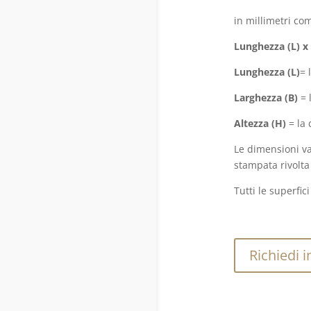
in millimetri co
Lunghezza (L) x 
Lunghezza (L)
= 
Larghezza (B)
= 
Altezza (H)
= la 
Le dimensioni va
stampata rivolta
Tutti le superfi
Richiedi i