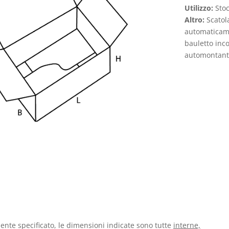
Utilizzo:
Sto
Altro:
Scatol
automaticame
bauletto inc
automontante
nte specificato, le dimensioni indicate sono tutte
interne,