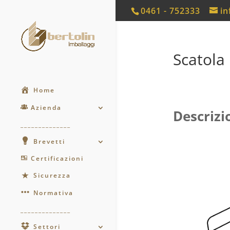
0461 - 752333
in
Scatola
Home
Azienda
Descrizi
______________
Brevetti
Certificazioni
Sicurezza
Normativa
______________
Settori