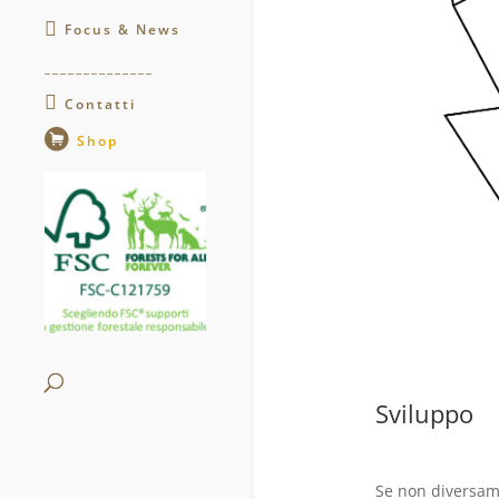
Focus & News
______________
Contatti
Shop
.
Sviluppo
Se non diversame