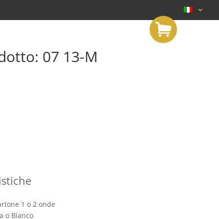
S
h
o
p
odotto: 07 13-M
istiche
artone 1 o 2 onde
a o Bianco