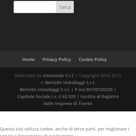
Home
Privacy Policy
Cookie Policy
Realizzato da
Internodo S.r.l.
| Copyright 2016-2019
©
Bertolin Imballaggi S.r.l.
Bertolin Imballaggi S.r.l. | P.iva 00130720220 |
Capitale Sociale i.v. € 62.920 | Iscritta al Registro
delle Imprese di Trento
Questo sito utilizza cookie, anche di terze parti, per migliorare i
servizi e l'esperienza di navigazione.